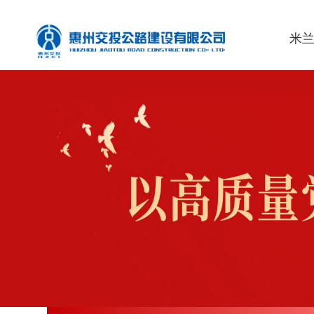
米兰体育·公司网站登录入口
米兰
路建概况
公路工程