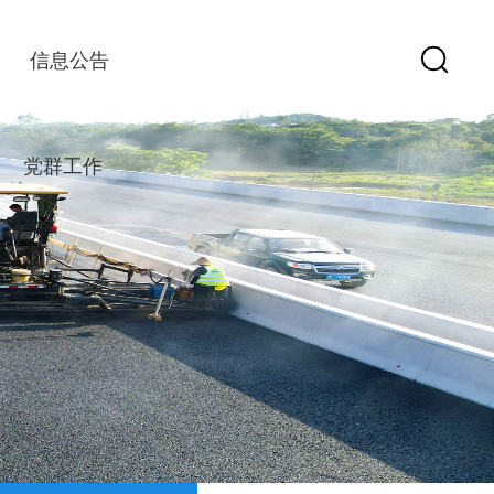
信息公告
直属企业
党群工作
材料贸易