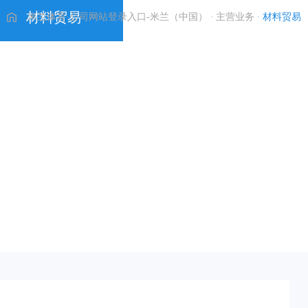
材料贸易
米兰体育·公司网站登录入口-米兰（中国）
·
主营业务
·
材料贸易