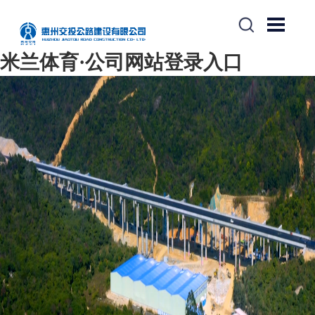
米兰体育·公司网站登录入口