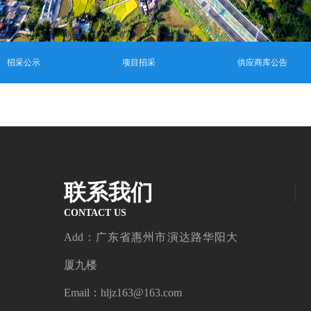
招采公示
项目招采
供应商库公告
联系我们
CONTACT US
Add：广东省惠州市演达路华阳大
厦九楼
Email：hljz163@163.com