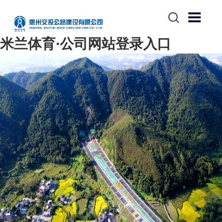
米兰体育·公司网站登录入口