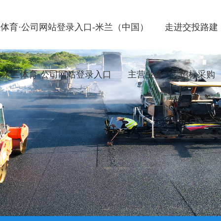
体育·公司网站登录入口-米兰（中国）
走进交投路建
组织架构
米兰体育·公司网站登录入口
信息公告
企业资质
米兰体育·公司网站登录入口
主营业务
招标采购
房建市政
招采公示
路建动态
道路养护
党建工作
项目招采
子(分)公司动态
工程检测
工会之窗
供应商库公告
装饰装修