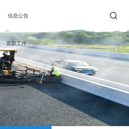
信息公告
直属企业
党群工作
材料贸易