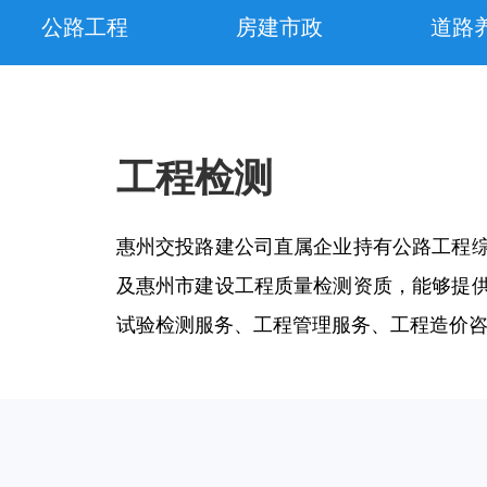
公路工程
房建市政
道路
工程检测
惠州交投路建公司直属企业持有公路工程
及惠州市建设工程质量检测资质，能够提
试验检测服务、工程管理服务、工程造价