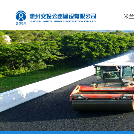
米兰体育·公司网站登录入口
米兰
路建概况
公路工程