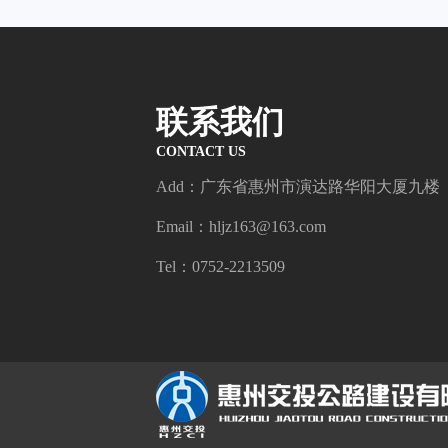
联系我们
CONTACT US
Add：广东省惠州市演达路华阳大厦九楼
Email：hljz163@163.com
Tel：0752-2213509